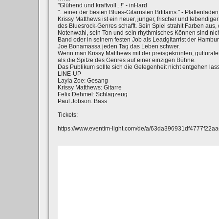
"Glühend und kraftvoll...!" - inHard
"...einer der besten Blues-Gitarristen Brtitains." - Plattenladen
Krissy Matthews ist ein neuer, junger, frischer und lebendig
des Bluesrock-Genres schafft. Sein Spiel strahlt Farben au
Notenwahl, sein Ton und sein rhythmisches Können sind nich
Band oder in seinem festen Job als Leadgitarrist der Hambur
Joe Bonamassa jeden Tag das Leben schwer.
Wenn man Krissy Matthews mit der preisgekrönten, guttural
als die Spitze des Genres auf einer einzigen Bühne.
Das Publikum sollte sich die Gelegenheit nicht entgehen las
LINE-UP
Layla Zoe: Gesang
Krissy Matthews: Gitarre
Felix Dehmel: Schlagzeug
Paul Jobson: Bass
Tickets:
https://www.eventim-light.com/de/a/63da396931df4777f22