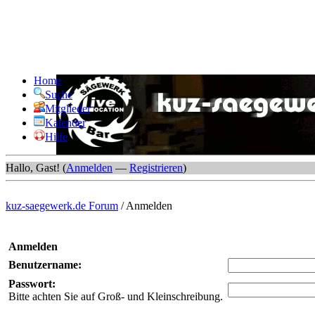
Home
Suche
Mitglieder
Kalender
Hilfe
Hallo, Gast! (
Anmelden
—
Registrieren
)
kuz-saegewerk.de Forum
/
Anmelden
Anmelden
Benutzername:
Passwort:
Bitte achten Sie auf Groß- und Kleinschreibung.