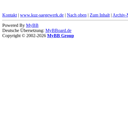
Kontakt
|
www.kuz-saegewerk.de
|
Nach oben
|
Zum Inhalt
|
Archiv
Powered By
MyBB
Deutsche Übersetzung:
MyBBoard.de
Copyright © 2002-2026
MyBB Group